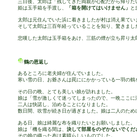
三日後、太郎は「残してきた両親が心配だから帰りた
姫は玉手箱を手渡し、
「箱を開けてはいけません」
と
太郎は元住んでいた浜に着きましたが村は消え果てい
そして太郎は三百年経っていることを知り、驚きまし
悲嘆した太郎は玉手箱をあけ、三筋の煙が立ち昇り太
鶴の恩返し
あるところに老夫婦が住んでいました。
寒い雪の日、お爺さんは罠ににかかっている一羽の鶴
その日の晩、とても美しい娘が訪れました。
娘は「雪が激しくて迷ってしまったので、一晩ここに
二人は快諾し、泊めることになりました。
数日間、吹雪が続き日が過ぎました。娘は二人のため
ある日、娘は綺麗な布を織りたいとお願いしました。
娘は「機を織る間は、
決して部屋をのぞかないでくだ
その娘の織った布は素晴らしいものでした。