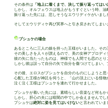
その条件は
「地上に着くまで、決して振り返ってはい
しかし、オルフェウスは地上がもうすぐという時、油
振り返った先には、悲しそうなエウリディケがいまし
そしてエウリディケ再び冥界へと引き戻されてしまい
プシュケの場合
あるところに三人の娘を持った王様がいました。その
その美しさを人々が讃えるので、美の女神アプロディ
彼の矢に当たったものは、神様でも人間でも恋のとり
しかし彼は誤って自分の矢で自分を傷つけてしまい、
その後、エロスがプシュケを自分のものにしようと思
心配した王様が神託を伺うと、「山の頂上にいる怪物
泣く泣く王様はプシュケを連れて行かせました。
プシュケが着いた先には、素晴らしい音楽など何もか
しかし、肝心の夫には暗闇の中でしか会えませんでし
プシュケは
絶対に姿を見てはいけない
と言われていま