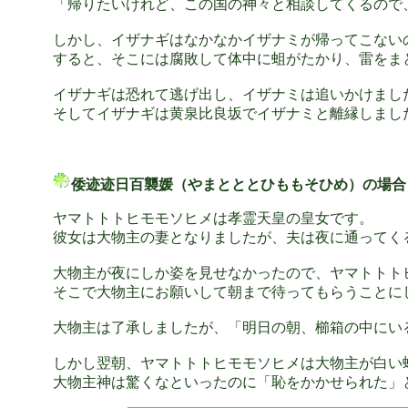
「帰りたいけれど、この国の神々と相談してくるので
しかし、イザナギはなかなかイザナミが帰ってこない
すると、そこには腐敗して体中に蛆がたかり、雷をま
イザナギは恐れて逃げ出し、イザナミは追いかけまし
そしてイザナギは黄泉比良坂でイザナミと離縁しまし
倭迹迹日百襲媛（やまとととひももそひめ）の場合
ヤマトトトヒモモソヒメは孝霊天皇の皇女です。
彼女は大物主の妻となりましたが、夫は夜に通ってく
大物主が夜にしか姿を見せなかったので、ヤマトトト
そこで大物主にお願いして朝まで待ってもらうことに
大物主は了承しましたが、「明日の朝、櫛箱の中にい
しかし翌朝、ヤマトトトヒモモソヒメは大物主が白い
大物主神は驚くなといったのに「恥をかかせられた」