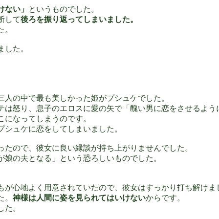
けない」
というものでした。
断して
後ろを振り返ってしまいました。
た。
ました。
三人の中で最も美しかった姫がプシュケでした。
テは怒り、息子のエロスに愛の矢で「醜い男に恋をさせるよう
こになってしまうのです。
プシュケに恋をしてしまいました。
ったので、彼女に良い縁談が持ち上がりませんでした。
が娘の夫となる」という恐ろしいものでした。
もが心地よく用意されていたので、彼女はすっかり打ち解けま
た。
神様は人間に姿を見られてはいけない
からです。
した。