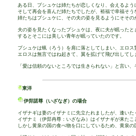
ある日、プシュケは姉たちが恋しくなり、会えるよう
そして再会を喜んだ姉たちでしたが、裕福で幸福そう
姉たちはプシュケに、その夫の姿を見るようにそその
夫の姿を見たくなったプシュケは、夜に夫が眠ったと
するとそこには美しい青年が眠っていたのです。
プシュケは蝋（ろう）を肩に落としてしまい、エロス
エロスは無言ではね起きて、翼を拡げて飛び出してし
「愛は信頼のないところでは生きられない」と言い、
東洋
伊弉諾尊（いざなぎ）の場合
イザナギは妻のイザナミに先立たれましたが、逢いた
イザナミ（伊弉冉尊：いざなみ）はイザナギが来たこ
しかし黄泉の国の食べ物を口にしているため、黄泉の