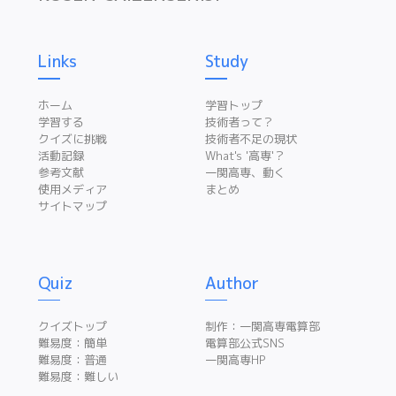
Links
Study
ホーム
学習トップ
学習する
技術者って？
クイズに挑戦
技術者不足の現状
活動記録
What's '高専'？
参考文献
一関高専、動く
使用メディア
まとめ
サイトマップ
Quiz
Author
クイズトップ
制作：一関高専電算部
難易度：簡単
電算部公式SNS
難易度：普通
一関高専HP
難易度：難しい