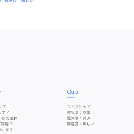
3 . 難易度：難しい
y
Quiz
ップ
クイズトップ
って？
難易度：簡単
不足の現状
難易度：普通
 '高専'？
難易度：難しい
専、動く