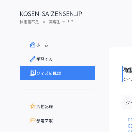
KOSEN-SAIZENSEN.JP
技術者不足 × 高専生 ＝ ！？
home_app_logo
ホーム
edit
学習する
確
quiz
クイズに挑戦
クイ
ク
star
活動記録
attachment
0
参考文献
0