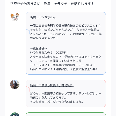
学習を始めるまえに、登場キャラクターを紹介します！
名前：ビンガちゃん
一関工業高等専門学校教育研究振興会公式マスコットキ
ャラクターのビンガちゃんだンガ！ ちょうど一年前の
2023年11月に生まれたンガ！ この学習サイトでは、解
説役を担当するンガ！
～誕生秘話～
いつ生まれたの？：2023年！
どうやって決まったの？：学校内でマスコットキャラク
ターコンテストを開催して決まったンガ
モチーフは？：一関高専校章の羽がモチーフだよ！
名前の由来は？：「迦陵頻伽」（仏教の空想上の鳥）
名前：こばやし校長（小林 淳哉）
どうも、一関高専の校長やってます。アントレプレナー
教育に力を入れております。
インタビューページでまた会いましょう。