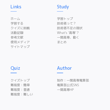
Links
Study
ホーム
学習トップ
学習する
技術者って？
クイズに挑戦
技術者不足の現状
活動記録
What's '高専'？
参考文献
一関高専、動く
使用メディア
まとめ
サイトマップ
Quiz
Author
クイズトップ
制作：一関高専電算部
難易度：簡単
電算部公式SNS
難易度：普通
一関高専HP
難易度：難しい