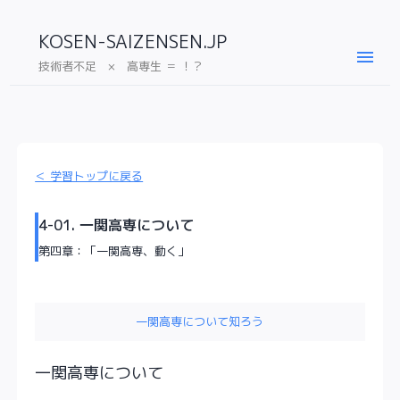
KOSEN-SAIZENSEN.JP
menu
技術者不足 × 高専生 ＝ ！？
＜ 学習トップに戻る
4-01. 一関高専について
第四章：「一関高専、動く」
一関高専について知ろう
一関高専について