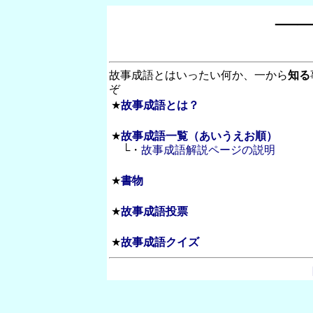
―
故事成語とはいったい何か、一から
知る
ぞ
★
故事成語とは？
★
故事成語一覧（あいうえお順）
└・
故事成語解説ページの説明
★
書物
★
故事成語投票
★
故事成語クイズ