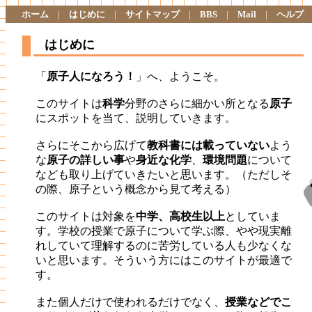
ホーム
|
はじめに
|
サイトマップ
|
BBS
|
Mail
|
ヘルプ
はじめに
「
原子人になろう！
」へ、ようこそ。
このサイトは
科学
分野のさらに細かい所となる
原子
にスポットを当て、説明していきます。
さらにそこから広げて
教科書には載っていない
よう
な
原子の詳しい事
や
身近な化学
、
環境問題
について
なども取り上げていきたいと思います。（ただしそ
の際、原子という概念から見て考える）
このサイトは対象を
中学、高校生以上
としていま
す。学校の授業で原子について学ぶ際、やや現実離
れしていて理解するのに苦労している人も少なくな
いと思います。そういう方にはこのサイトが最適で
す。
また個人だけで使われるだけでなく、
授業などでこ