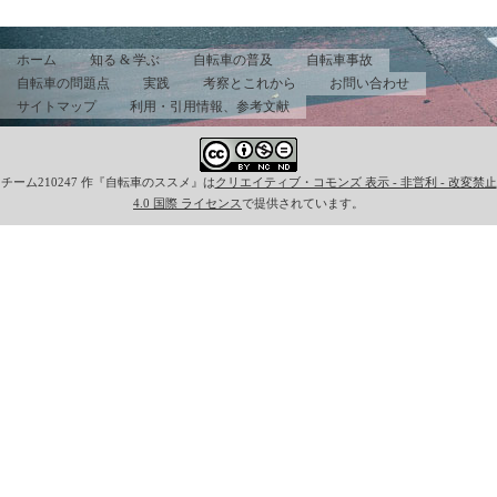
ホーム
知る & 学ぶ
自転車の普及
自転車事故
自転車の問題点
実践
考察とこれから
お問い合わせ
サイトマップ
利用・引用情報、参考文献
チーム210247
作『
自転車のススメ
』は
クリエイティブ・コモンズ 表示 - 非営利 - 改変禁止
4.0 国際 ライセンス
で提供されています。