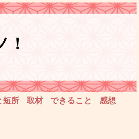
ノ！
と短所
取材
できること
感想