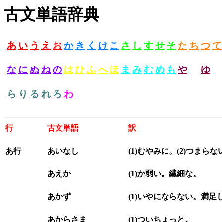
古文単語辞典
あ
い
う
え
お
か
き
く
け
こ
さ
し
す
せ
そ
た
ち
つ
て
な
に
ぬ
ね
の
は
ひ
ふ
へ
ほ
ま
み
む
め
も
や
ゆ
ら
り
る
れ
ろ
わ
行
古文単語
訳
あ行
あいなし
(1)むやみに。(2)つまらな
あえか
(1)か弱い。繊細な。
あかず
(1)いやにならない。満足
あからさま
(1)ついちょっと。