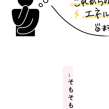
↓
そ
も
そ
も