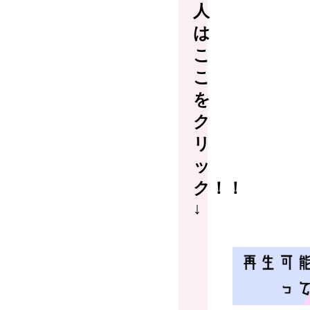
人
は
こ
こ
を
ク
リ
ッ
ク！！
↓