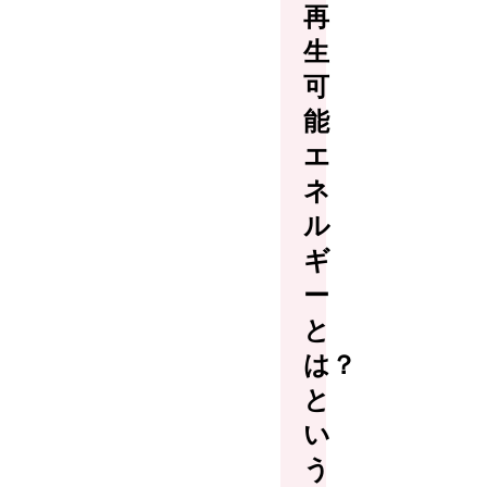
再
生
可
能
エ
ネ
ル
ギ
ー
と
は？
と
い
う