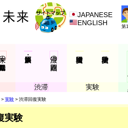
JAPANESE
ENGLISH
第
来の自動運転車
渋滞の問題点
渋滞
実験
実験
渋滞回復実験
復実験