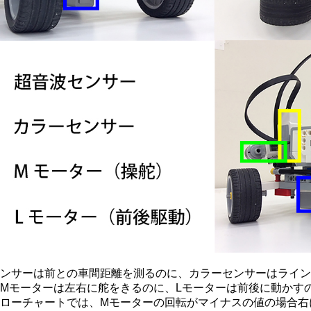
  超音波センサーは前との車間距離を測るのに、カラーセンサーはライ
 そして、Mモーターは左右に舵をきるのに、Lモーターは前後に動かす