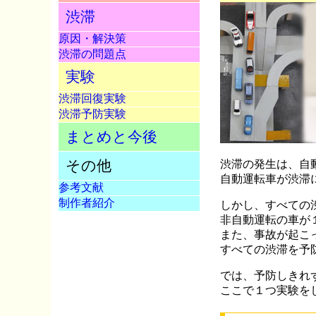
渋滞
原因・解決策
渋滞の問題点
実験
渋滞回復実験
渋滞予防実験
まとめと今後
その他
渋滞の発生は、自
自動運転車が渋滞
参考文献
制作者紹介
しかし、すべての
非自動運転の車が
また、事故が起こ
すべての渋滞を予
では、予防しきれ
ここで１つ実験を