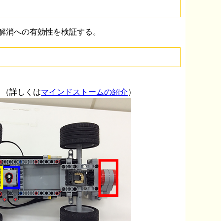
解消への有効性を検証する。
ト（詳しくは
マインドストームの紹介
）