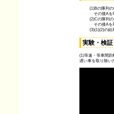
(1)Bの隊
その後Aを
(2)Cの隊
その後Aを
(3)(1)(2
実験・検証
(1)等速・等車
遅い車を取り除い