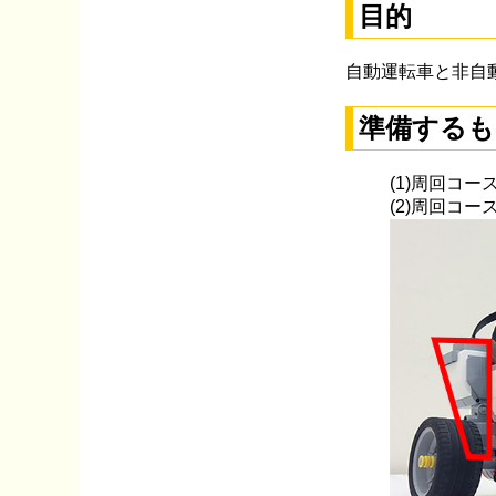
目的
自動運転車と非自
準備するも
(1)周回コー
(2)周回コ