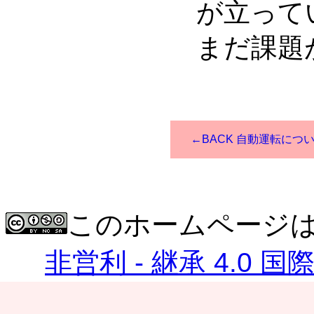
が立って
まだ課題
←BACK 自動運転につ
このホームページ
非営利 - 継承 4.