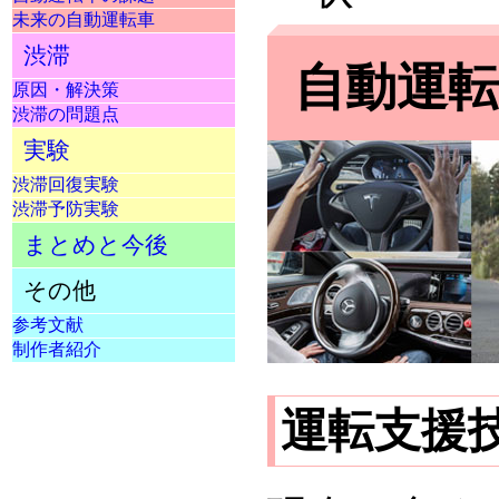
未来の自動運転車
渋滞
自動運
原因・解決策
渋滞の問題点
実験
渋滞回復実験
渋滞予防実験
まとめと今後
その他
参考文献
制作者紹介
運転支援