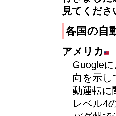
見てくださ
各国の自
アメリカ
Goog
向を示し
動運転に
レベル4