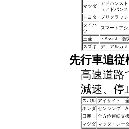
アドバンスト
マツダ
（アドバンスト
トヨタ
プリクラッシ
ダイハ
スマートアシ
ツ
三菱
e-Assis
スズキ
デュアルカメ
先行車追従機
高速道路
減速、停
スバル
アイサイト 
ホンダ
センシング A
日産
全方位運転支
マツダ
マツダ・レーダ