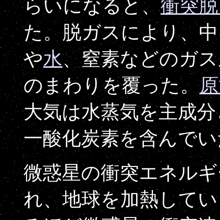
らいになると、
衝突脱
た。脱ガスにより、中
や
水
、窒素などのガス
のまわりを覆った。
原
大気は水蒸気を主成分
一酸化炭素を含んで
微惑星の衝突エネルギ
れ、地球を加熱してい