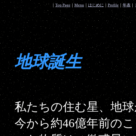
｜
Top Page
｜
Menu
｜
はじめに
｜
Profile
｜
年表
｜
地球誕生
私たちの住む星、地球
今から約46億年前の