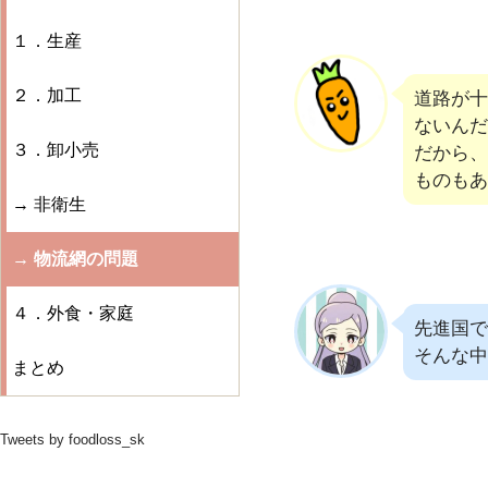
１．生産
２．加工
道路が十
ないんだ
３．卸小売
だから、
ものもあ
→ 非衛生
→ 物流網の問題
４．外食・家庭
先進国で
そんな中
まとめ
Tweets by foodloss_sk