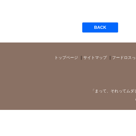
BACK
トップページ
サイトマップ
フードロスっ
「まって、それってムダ