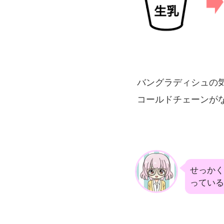
バングラディシュの
コールドチェーンが
せっかく
っている