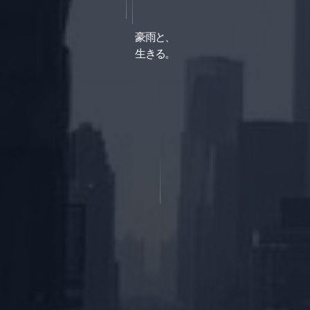
豪
雨
と
、
生
き
る
。