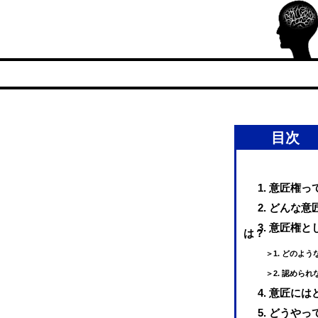
目次
1. 意匠権
2. どんな
3. 意匠権
は？
＞1. どのよう
＞2. 認められ
4. 意匠
5. どうや