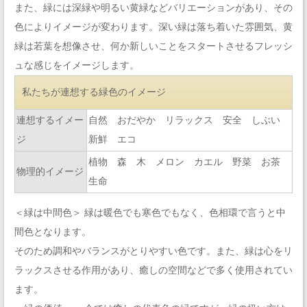
また、緑には深緑や明るい黄緑などバリエーションがあり、その
色によりイメージが変わります。深い緑は落ち着いた雰囲気、黄
緑は若葉を想像させ、何か新しいことをスタートさせるフレッシ
ュな感じをイメージします。
私たちが連想する緑色のイメージ
連想するイメー
自然 おだやか リラックス 安全 しぶい
ジ
新鮮 エコ
植物 森 木 メロン カエル 野菜 お茶
物理的イメージ
生命
＜緑は中間色＞ 緑は暖色でも寒色でもなく、色相環で言うと中
間色となります。
そのため調和やバランスがとりやすい色です。また、緑は心をリ
ラックスさせる作用があり、癒しの空間などで多く使用されてい
ます。