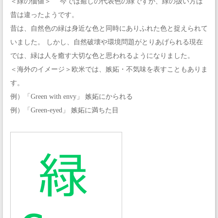
＜緑の価値＞ 今では癒しの代表色の緑ですが、緑の扱い方は
昔は違ったようです。
昔は、自然色の緑は身近な色と同時にありふれた色と捉えられて
いました。 しかし、自然破壊や環境問題がとりあげられる現在
では、緑は人を癒す大切な色と思われるようになりました。
＜海外のイメージ＞欧米では、嫉妬・不気味を表すこともありま
す。
例）「Green with envy」 嫉妬にかられる
例）「Green-eyed」 嫉妬に満ちた目