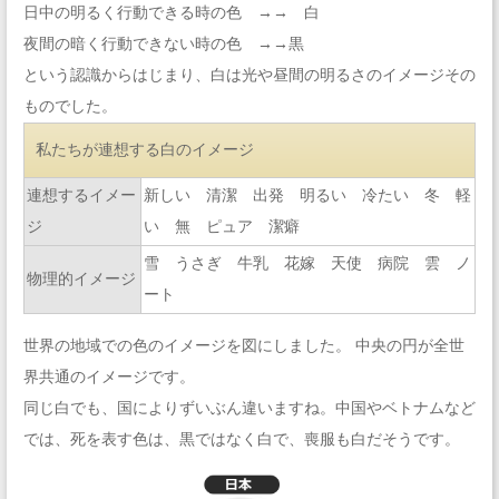
日中の明るく行動できる時の色 →→ 白
夜間の暗く行動できない時の色 →→黒
という認識からはじまり、白は光や昼間の明るさのイメージその
ものでした。
私たちが連想する白のイメージ
連想するイメー
新しい 清潔 出発 明るい 冷たい 冬 軽
ジ
い 無 ピュア 潔癖
雪 うさぎ 牛乳 花嫁 天使 病院 雲 ノ
物理的イメージ
ート
世界の地域での色のイメージを図にしました。 中央の円が全世
界共通のイメージです。
同じ白でも、国によりずいぶん違いますね。中国やベトナムなど
では、死を表す色は、黒ではなく白で、喪服も白だそうです。