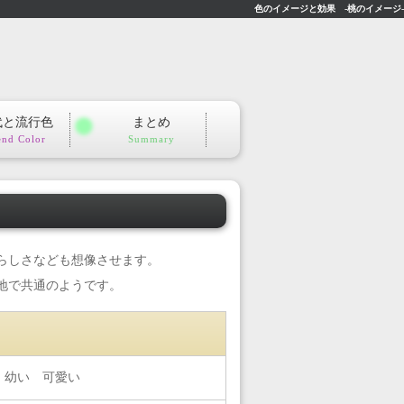
色のイメージと効果 -桃のイメージ-
代と流行色
まとめ
end Color
Summary
らしさなども想像させます。
地で共通のようです。
 幼い 可愛い