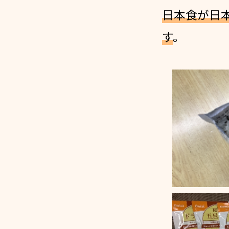
日本食が日
す
。