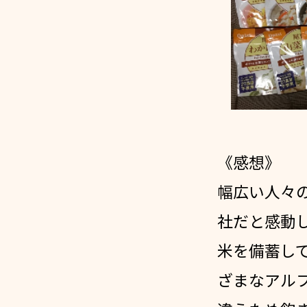
《感想》
幅広い人々
社だと感動
米を備蓄し
ざまなアル