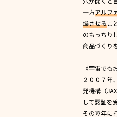
穴が開くと
一方
アルフ
燥させる
こ
のもっちり
商品づくり
《宇宙でも
２００７年
発機構（JA
して認証を
その翌年に