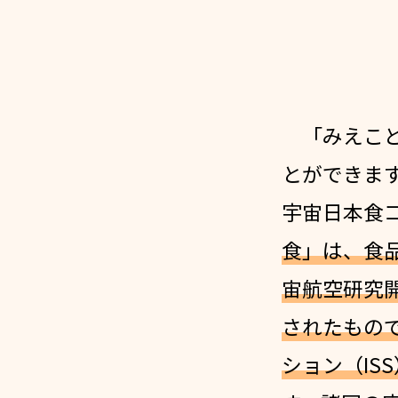
「みえこど
とができま
宇宙日本食
食」は、食品
宙航空研究
されたもの
ション（IS