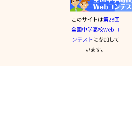
このサイトは
第28回
全国中学高校Webコ
ンテスト
に参加して
います。