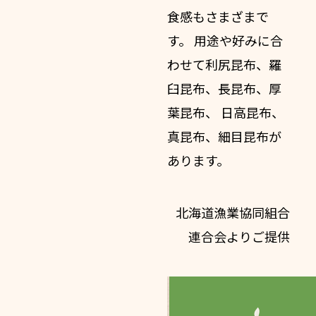
食感もさまざま
で
す。 用途や好みに合
わせて
利尻昆布
、
羅
臼昆布
、
長昆布
、
厚
葉昆布
、
日高昆布
、
真昆布
、
細目昆布
が
あります。
北海道漁業協同組合
連合会よりご提供