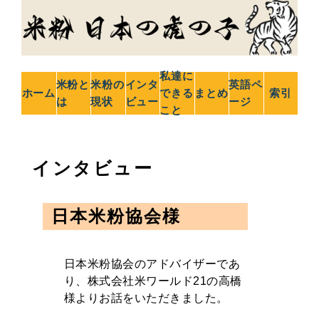
私達に
米粉と
米粉の
インタ
英語ペ
ホーム
できる
まとめ
索引
は
現状
ビュー
ージ
こと
インタビュー
日本米粉協会様
日本米粉協会のアドバイザーであ
り、株式会社米ワールド21の高橋
様よりお話をいただきました。