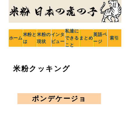
私達に
米粉と
米粉の
インタ
英語ペ
ホーム
できる
まとめ
索引
は
現状
ビュー
ージ
こと
米粉クッキング
ポンデケージョ