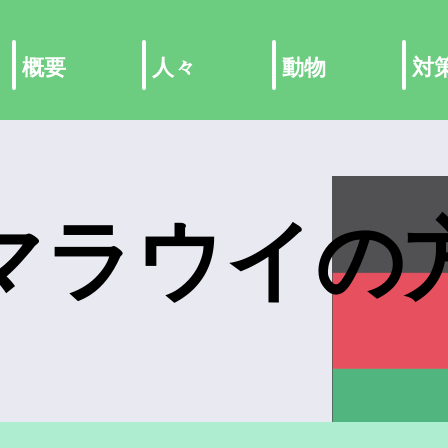
概要
人々
動物
対
マラウイの