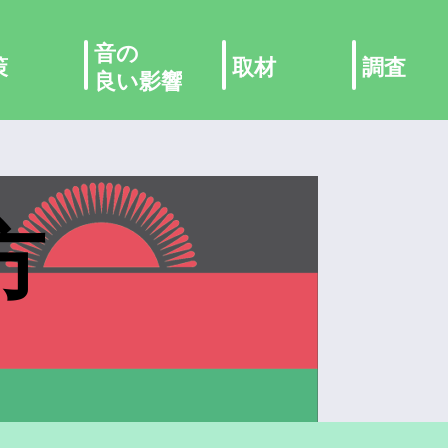
音の
策
取材
調査
良い影響
方