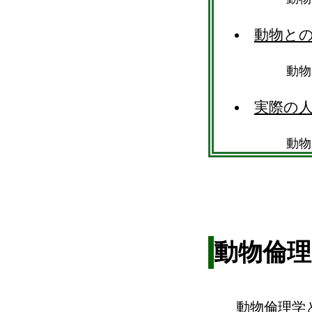
動物と
動物
実際の
動物
動物倫理
動物倫理学