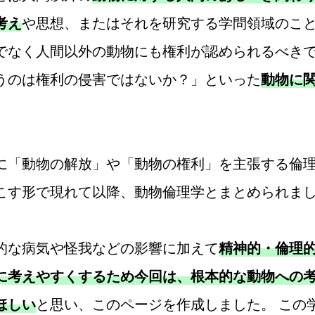
考え
や思想、またはそれを研究する学問領域のこと
でなく人間以外の動物にも権利が認められるべき
うのは権利の侵害ではないか？」といった
動物に
に「動物の解放」や「動物の権利」を主張する倫
こす形で現れて以降、動物倫理学とまとめられま
な病気や怪我などの影響に加えて
精神的・倫理
に考えやすくするため今回は、根本的な動物への
ほしい
と思い、このページを作成しました。 この