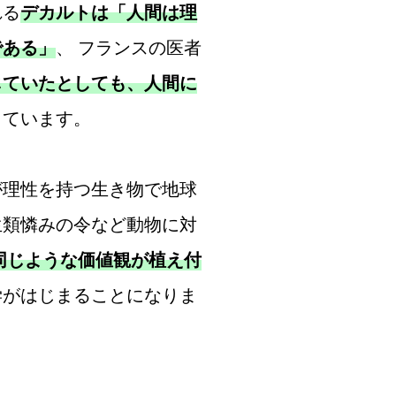
れる
デカルトは「人間は理
である」
、 フランスの医者
じていたとしても、人間に
しています。
理性を持つ生き物で地球
生類憐みの令など動物に対
同じような価値観が植え付
学がはじまることになりま