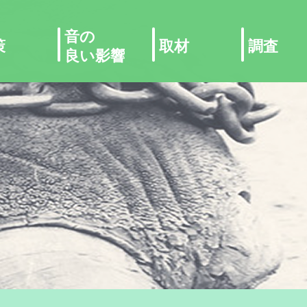
音の
策
取材
調査
良い影響