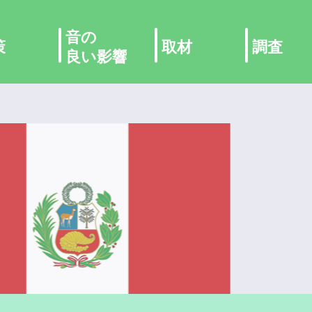
音の
策
取材
調査
良い影響