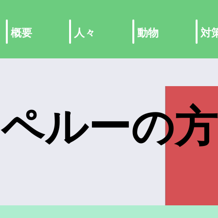
概要
人々
動物
対
ペルーの方