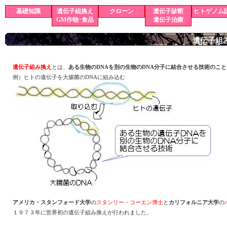
基礎知識
遺伝子組換え
クローン
遺伝子診断
ヒトゲノム
GM作物･食品
遺伝子治療
遺伝子組
遺伝子組み換え
とは、
ある生物のDNAを別の生物のDNA分子に結合させる技術のこと
例）ヒトの遺伝子を大腸菌のDNAに組み込む
アメリカ・スタンフォード大学
の
スタンリー・コーエン博士
と
カリフォルニア大学
の
１９７３年に世界初の遺伝子組み換えが行われました。