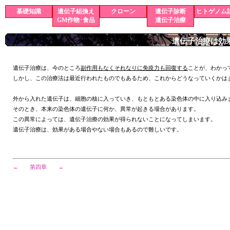
基礎知識
遺伝子組換え
クローン
遺伝子診断
ヒトゲノム
GM作物･食品
遺伝子治療
遺伝子治療は効
遺伝子治療は、今のところ
副作用もなくそれなりに免疫力も回復する
ことが、わかっ
しかし、この治療法は最近行われたものでもあるため、これからどうなっていくかは
外から入れた遺伝子は、細胞の核に入っていき、もともとある染色体の中に入り込み
そのとき、本来の染色体の遺伝子に何か、異常が起きる場合があります。
この異常によっては、遺伝子治療の効果が得られないことになってしまいます。
遺伝子治療は、効果がある場合やない場合もあるので難しいです。
←
第四章
→